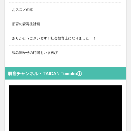
おススメの本
朋育の森再生計画
ありがとうございます！社会教育士になりました！！
読み聞かせの時間をいま再び
朋育チャンネル・TAIDAN Tomoko①
動
画
プ
レ
ー
ヤ
ー