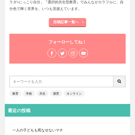
ラダ×にっこり自分」『選択的共生型教育』でみんながカラフルに、自
分色で輝く世界を、いつも見据えています。
投稿記事一覧へ
フォーローしてね！
教育
学校
共生
朋育
オンライン
最近の投稿
一人の子どもも死なせないマチ