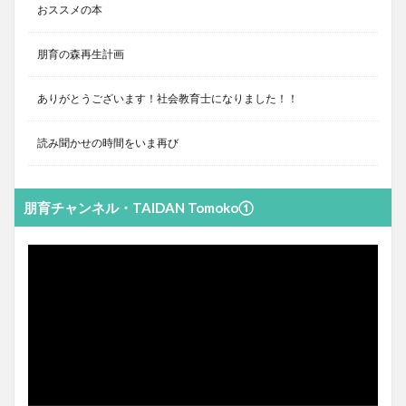
おススメの本
朋育の森再生計画
ありがとうございます！社会教育士になりました！！
読み聞かせの時間をいま再び
朋育チャンネル・TAIDAN Tomoko①
動
画
プ
レ
ー
ヤ
ー