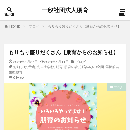
一般社団法人朋育
HOME
ブログ
もりもり盛りだくさん【朋育からのお知らせ】
もりもり盛りだくさん【朋育からのお知らせ】
2021年4月27日
2021年5月11日
ブログ
お知らせ
,
予定
,
先生大学校
,
朋育
,
朋育の森
,
朋育学びの空間
,
選択的共
生型教育
61view
ブログ