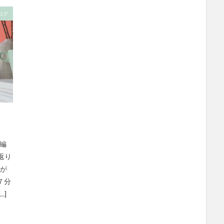
ログ
画編
返り
）が
７分
…]