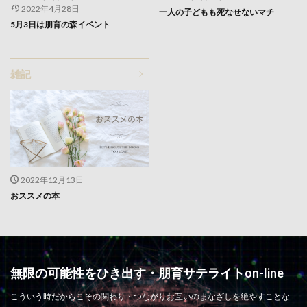
2022年4月28日
一人の子どもも死なせないマチ
5月3日は朋育の森イベント
雑記
2022年12月13日
おススメの本
無限の可能性をひき出す・朋育サテライトon-line
こういう時だからこその関わり・つながりお互いのまなざしを絶やすことな