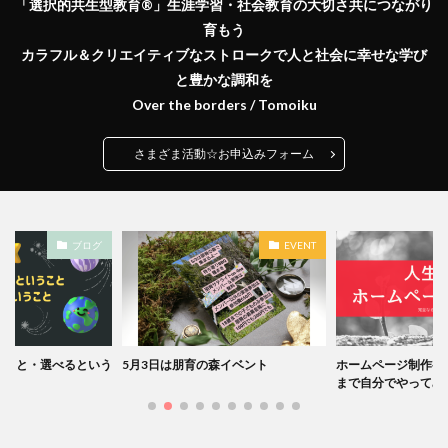
「選択的共生型教育®️」生涯学習・社会教育の大切さ共につながり
育もう
カラフル＆クリエイティブなストロークで人と社会に幸せな学び
と豊かな調和を
Over the borders / Tomoiku
さまざま活動☆お申込みフォーム
ブログ
EVENT
うこと・選べるという
5月3日は朋育の森イベント
ホームページ制作初
まで自分でやってみ