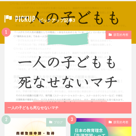
PICKUP
ピックアップ記事3
朋育的考察
一人の子どもも死なせないマチ
ブログ
朋育的考察