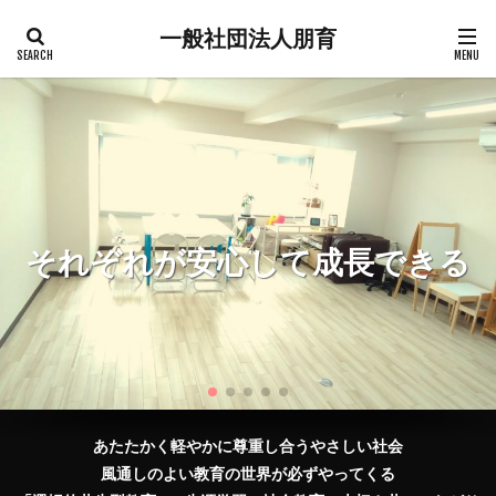
一般社団法人朋育
それぞれが安心して成長できる
『選択的共生型教育Ⓡ』朋育
機会・空間・場の創造
自分のことを知る
あたたかく軽やかに尊重し合うやさしい社会
風通しのよい教育の世界が必ずやってくる