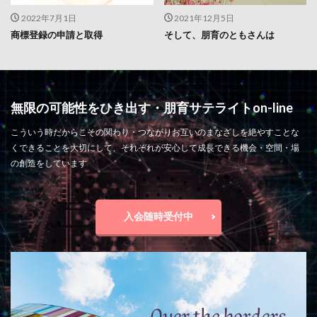
2022年7月1日
2021年12月5日
商標登録の申請と取得
そして、朋育のともさんは
無限の可能性をひき出す・朋育サテライトon-line
こういう時だからこその関わり・つながりお互いのまなざしを絶やすことな
くできることを大切にして、それぞれが安心して成長できる機会・空間・場
の創造をしています
入会随時受付中